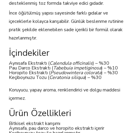
desteklenmiş toz formda takviye edici gıdadır.
İnce öğütülmüş yapısı sayesinde farklı gıdalar ve
içeceklerle kolayca karışabilir. Günlük beslenme rutinine
pratik şekilde eklenebilen sade içerikli bir formül olarak
hazırlanmıştır.
İçindekiler
Aynısafa Ekstraktı (
Calendula officinalis
) – %30
Pau Darco Ekstraktı (
Tabebuia impetiginosa
) – %10
Horopito Ekstraktı (
Pseudowintera colorata
) – %30
Keçiboynuzu Tozu (
Ceratonia siliqua
) – %30
Koruyucu, yapay aroma, renklendirici ve dolgu maddesi
içermez.
Ürün Özellikleri
Bitkisel ekstrakt karışımı
Aynısafa, pau darco ve horopito ekstraktı içerir