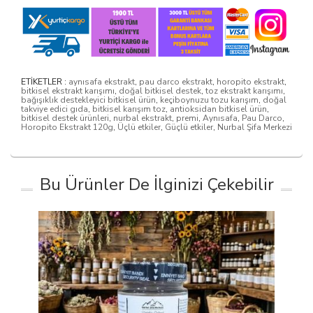
ETİKETLER :
aynısafa ekstrakt
,
pau darco ekstrakt
,
horopito ekstrakt
,
bitkisel ekstrakt karışımı
,
doğal bitkisel destek
,
toz ekstrakt karışımı
,
bağışıklık destekleyici bitkisel ürün
,
keçiboynuzu tozu karışım
,
doğal
takviye edici gıda
,
bitkisel karışım toz
,
antioksidan bitkisel ürün
,
bitkisel destek ürünleri
,
nurbal ekstrakt
,
premi
,
Aynısafa
,
Pau Darco
,
Horopito Ekstrakt 120g
,
Üçlü etkiler
,
Güçlü etkiler
,
Nurbal Şifa Merkezi
Bu Ürünler De İlginizi Çekebilir