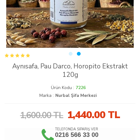
Aynısafa, Pau Darco, Horopito Ekstrakt
120g
Ürün Kodu :
7226
Marka :
Nurbal Şifa Merkezi
1,440.00
TL
1,600.00 TL
TELEFONDA SİPARİŞ VER
0216 566 33 00