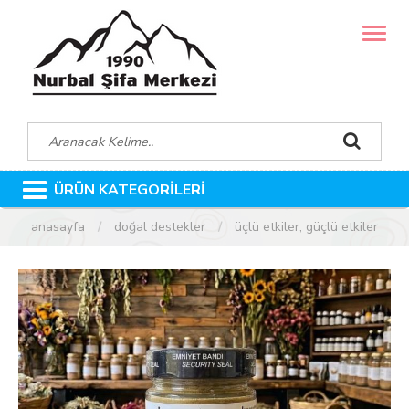
MENÜ
ÜRÜN KATEGORİLERİ
anasayfa
doğal destekler
üçlü etkiler, güçlü etkiler