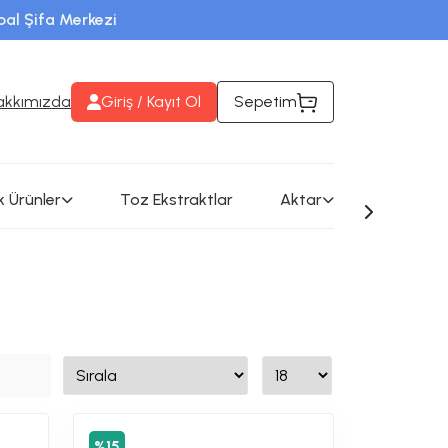
rbal Şifa Merkezi
eri takip edebilirsiniz
akkımızda
Giriş / Kayıt Ol
Sepetim
k Ürünler
Toz Ekstraktlar
Aktar
%15