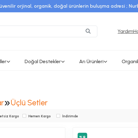
üvenilir orjinal, organik, doğal ürünlerin buluşma adresi ; Nu
SSL sertifikalı sistem ile %100 güvenli alışveriş
alsifamerkezi / instagram adresimizden en son güncel ürünl
Yardım
H
ler
Doğal Destekler
Arı Ürünleri
Organi
»
ar
Üçlü Setler
etsiz Kargo
Hemen Kargo
İndirimde
%8