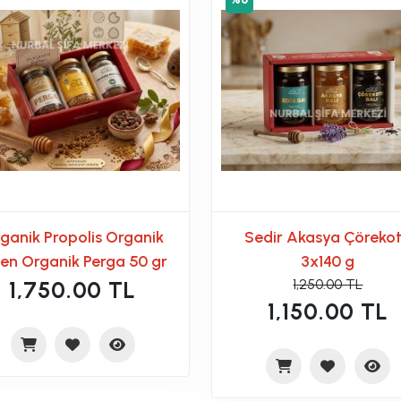
ganik Propolis Organik
Sedir Akasya Çöreko
len Organik Perga 50 gr
3x140 g
1,250.00 TL
1,750.00 TL
1,150.00 TL