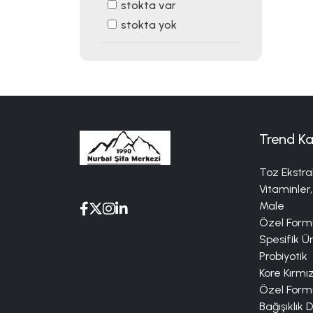
stokta var
stokta yok
Trend Ka
Toz Ekstra
Vitaminler,
Male
Özel Formü
Spesifik Ü
Probiyotik
Kore Kırmı
Özel Formü
Bağışıklık 