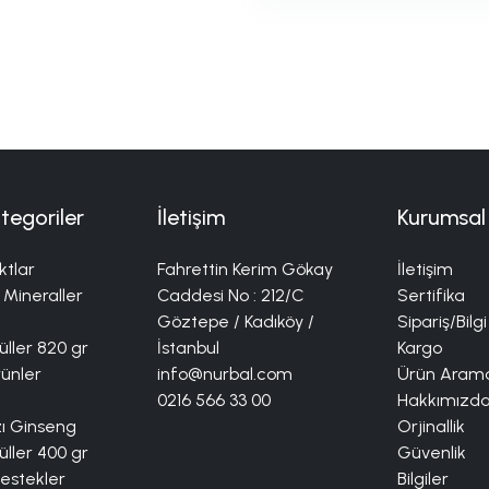
tegoriler
İletişim
Kurumsal
ktlar
Fahrettin Kerim Gökay
İletişim
 Mineraller
Caddesi No : 212/C
Sertifika
Göztepe / Kadıköy /
Sipariş/Bilgi
ller 820 gr
İstanbul
Kargo
rünler
info@nurbal.com
Ürün Aram
0216 566 33 00
Hakkımızd
zı Ginseng
Orjinallik
ller 400 gr
Güvenlik
Destekler
Bilgiler