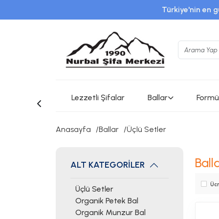
Türkiye'nin en g
www.instagram.com/nurb
Lezzetli Şifalar
Ballar
Formül
Anasayfa
Ballar
Üçlü Setler
Ball
ALT KATEGORİLER
Ücr
Üçlü Setler
Organik Petek Bal
Organik Munzur Bal