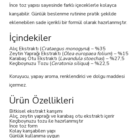
İnce toz yapısı sayesinde farklı içeceklerle kolayca
karışabilir. Günlük beslenme rutinine pratik şekilde
eklenebilen sade içerikli bir formül olarak hazırlanmıştır.
İçindekiler
Alıç Ekstraktı (
Crataegus monogyna
) – %35
Zeytin Yaprağı Ekstraktı (
Olea europaea folium
) – %15
Karabaş Otu Ekstraktı (
Lavandula stoechas
) – %27,5
Keçiboynuzu Tozu (
Ceratonia siliqua
) – %22,5
Koruyucu, yapay aroma, renklendirici ve dolgu maddesi
içermez.
Ürün Özellikleri
Bitkisel ekstrakt karışımı
Alıç, zeytin yaprağı ve karabaş otu ekstraktı içerir
Keçiboynuzu tozu ile hazırlanmıştır
İnce toz form
Kolay karışabilen yapı
Günlük kullanıma uygun