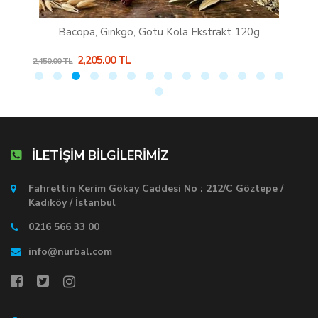
Bacopa, Ginkgo, Gotu Kola Ekstrakt 120g
2,205.00 TL
2,450.00 TL
1,
İLETİŞİM BİLGİLERİMİZ
Fahrettin Kerim Gökay Caddesi No : 212/C Göztepe /
Kadıköy / İstanbul
0216 566 33 00
info@nurbal.com