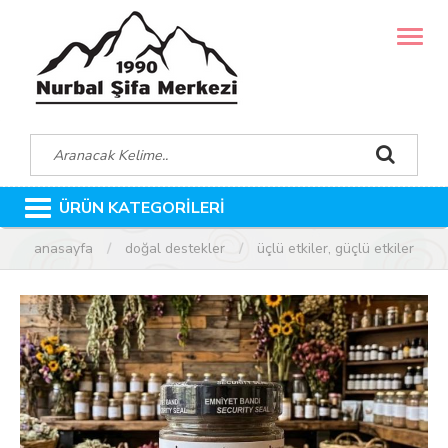
MENÜ
ÜRÜN KATEGORİLERİ
anasayfa
doğal destekler
üçlü etkiler, güçlü etkiler