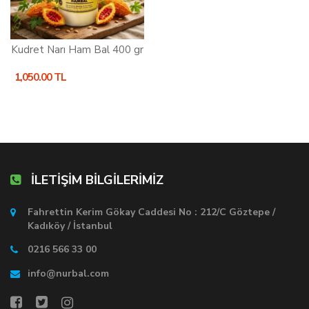
Kudret Narı Ham Bal 400 gr
1,050.00 TL
İLETİŞİM BİLGİLERİMİZ
Fahrettin Kerim Gökay Caddesi No : 212/C Göztepe /
Kadıköy / İstanbul
0216 566 33 00
info@nurbal.com