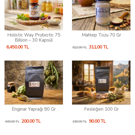
Holistic Way Probiotic 75
Mahlep Tozu 70 Gr
Billion – 30 Kapsül
6,450.00 TL
311.00 TL
622.00 TL
Enginar Yaprağı 80 Gr
Fesleğen 100 Gr
200.00 TL
90.00 TL
400.00 TL
180.00 TL