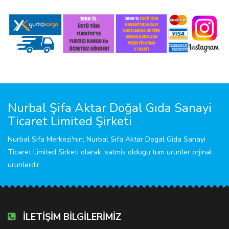
Nurbal Şifa Aktar Doğal Gıda Sanayi
Ticaret Limited Şirketi
Nurbal Sifa Merkezi'nin; Nurbal Sifa Aktar Dogal Gida Sanayi
Ticaret Limited Sirketi olarak, satmis oldugu tum urunler orjinal
urunlerdir
İLETİŞİM BİLGİLERİMİZ