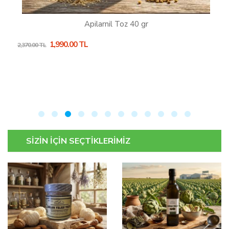
Apilarnil Toz 40 gr
1,990.00 TL
2,370.00 TL
SİZİN İÇİN SEÇTİKLERİMİZ