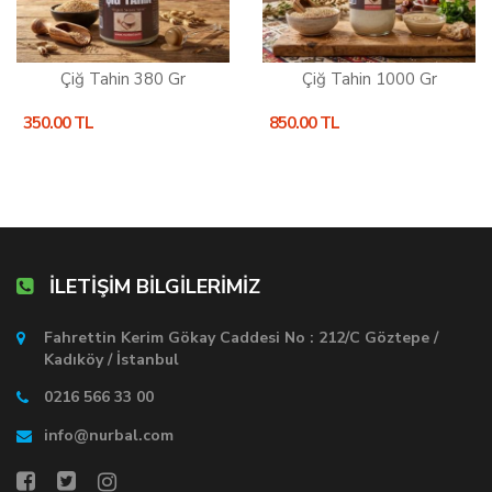
Çiğ Tahin 380 Gr
Çiğ Tahin 1000 Gr
350.00 TL
850.00 TL
İLETİŞİM BİLGİLERİMİZ
Fahrettin Kerim Gökay Caddesi No : 212/C Göztepe /
Kadıköy / İstanbul
0216 566 33 00
info@nurbal.com