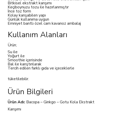
Bitkisel ekstrakt karışımı
Keçiboynuzu tozu ile hazırlanmıştır
İnce toz form
Kolay karışabilen yapı
Günlük kullanıma uygun
Emniyet bantlı özel cam kavanoz ambalaj
Kullanım Alanları
Ürün;
Su ile
Yoğurt ile
Smoothie içerisinde
Bal ile karıştırılarak
Tercih edilen farklı gıda ve içeceklerle
tüketilebilir.
Ürün Bilgileri
Ürün Adı:
Bacopa – Ginkgo – Gotu Kola Ekstrakt
Karışımı