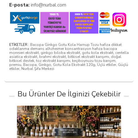
E-posta:
info@nurbal.com
ETİKETLER :
Bacopa Ginkgo Gotu Kola Harnup Tozu hafiza dikkat
odaklanma demans alhzheimer konsantrasyon hafıza bacopa
monnieri ekstrakt
,
ginkgo biloba ekstrakt
,
gotu kola ekstrakt
,
centella
asiatica ekstrakt
,
brahmi ekstrakt
,
bitkisel ekstrakt karışımı
,
doğal
bitkisel destek
,
toz ekstrakt karışımı
,
keçiboynuzu tozu karışım
,
premiu
,
Bacopa
,
Ginkgo
,
Gotu Kola Ekstrakt 120g
,
Üçlü etkiler
,
Güçlü
etkiler
,
Nurbal Şifa Merkezi
Bu Ürünler De İlginizi Çekebilir