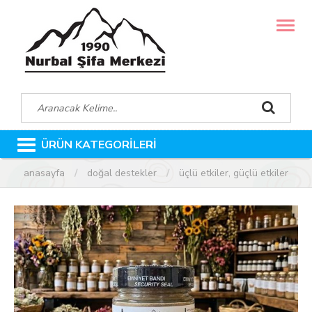
MENÜ
ÜRÜN KATEGORİLERİ
anasayfa
doğal destekler
üçlü etkiler, güçlü etkiler