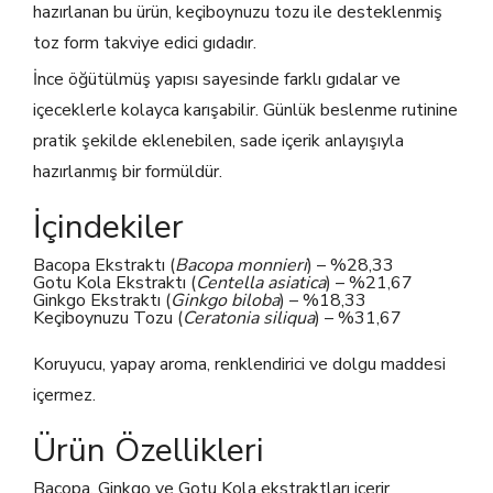
hazırlanan bu ürün, keçiboynuzu tozu ile desteklenmiş
toz form takviye edici gıdadır.
İnce öğütülmüş yapısı sayesinde farklı gıdalar ve
içeceklerle kolayca karışabilir. Günlük beslenme rutinine
pratik şekilde eklenebilen, sade içerik anlayışıyla
hazırlanmış bir formüldür.
İçindekiler
Bacopa Ekstraktı (
Bacopa monnieri
) – %28,33
Gotu Kola Ekstraktı (
Centella asiatica
) – %21,67
Ginkgo Ekstraktı (
Ginkgo biloba
) – %18,33
Keçiboynuzu Tozu (
Ceratonia siliqua
) – %31,67
Koruyucu, yapay aroma, renklendirici ve dolgu maddesi
içermez.
Ürün Özellikleri
Bacopa, Ginkgo ve Gotu Kola ekstraktları içerir