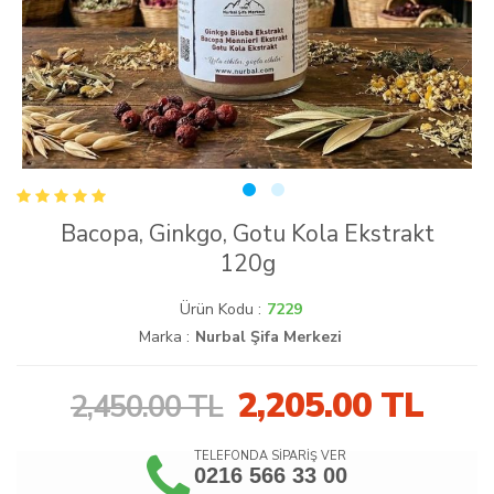
Bacopa, Ginkgo, Gotu Kola Ekstrakt
120g
Ürün Kodu :
7229
Marka :
Nurbal Şifa Merkezi
2,205.00
TL
2,450.00 TL
TELEFONDA SİPARİŞ VER
0216 566 33 00