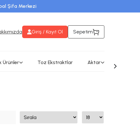
rbal Şifa Merkezi
eri takip edebilirsiniz
akkımızda
Giriş / Kayıt Ol
Sepetim
k Ürünler
Toz Ekstraktlar
Aktar