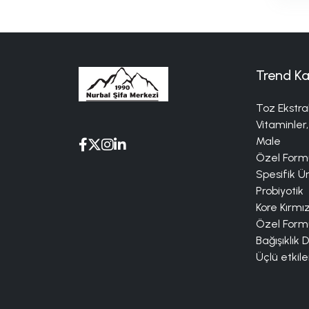
Trend Ka
Toz Ekstra
Vitaminler,
Male
Özel Formü
Spesifik Ü
Probiyotik
Kore Kırmı
Özel Formü
Bağışıklık 
Üçlü etkile