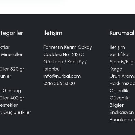
tegoriler
İletişim
Kurumsal
ktlar
Fahrettin Kerim Gökay
İletişim
 Mineraller
Caddesi No : 212/C
Sertifika
Göztepe / Kadıköy /
Sipariş/Bilgi
ller 820 gr
İstanbul
Kargo
rünler
info@nurbal.com
Ürün Aram
0216 566 33 00
Hakkımızd
zı Ginseng
Orjinallik
ller 400 gr
Güvenlik
Destekler
Bilgiler
r, Güçlü etkiler
Endikasyon
Puanlama S