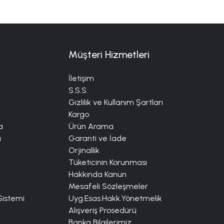
Müşteri Hizmetleri
İletişim
S.S.S.
Gizlilik ve Kullanım Şartları
Kargo
a
Ürün Arama
a
Garanti ve İade
Orjinallik
Tüketicinin Korunması
Hakkında Kanun
Mesafeli Sözleşmeler
istemi
Uyg.Esas.Hakk.Yönetmelik
Alışveriş Prosedürü
Banka Bilgilerimiz