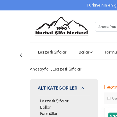
Türkiye'nin en g
www.instagram.com/nurb
Lezzetli Şifalar
Ballar
Formül
Anasayfa
Lezzetli Şifalar
Lezz
ALT KATEGORİLER
Ücr
Lezzetli Şifalar
Ballar
Formüller
%2