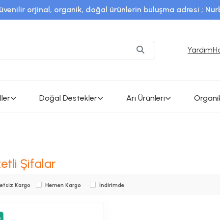
üvenilir orjinal, organik, doğal ürünlerin buluşma adresi ; Nu
SSL sertifikalı sistem ile %100 güvenli alışveriş
alsifamerkezi / instagram adresimizden en son güncel ürünl
Yardım
H
ler
Doğal Destekler
Arı Ürünleri
Organi
etli Şifalar
etsiz Kargo
Hemen Kargo
İndirimde
9