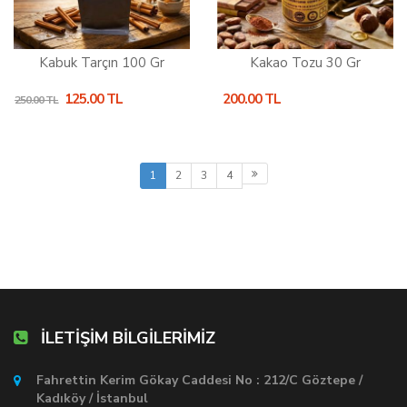
Kabuk Tarçın 100 Gr
Kakao Tozu 30 Gr
125.00 TL
200.00 TL
250.00 TL
1
2
3
4
İLETİŞİM BİLGİLERİMİZ
Fahrettin Kerim Gökay Caddesi No : 212/C Göztepe /
Kadıköy / İstanbul