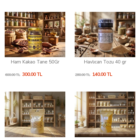
Ham Kakao Tane 50Gr
Havlıcan Tozu 40 gr
300.00 TL
140.00 TL
600.00 TL
280.00 TL