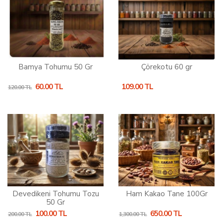
Bamya Tohumu 50 Gr
Çörekotu 60 gr
60.00 TL
109.00 TL
120.00 TL
Devedikeni Tohumu Tozu
Ham Kakao Tane 100Gr
50 Gr
100.00 TL
650.00 TL
200.00 TL
1,300.00 TL