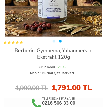
Berberin, Gymnema, Yabanmersini
Ekstrakt 120g
Ürün Kodu :
7395
Marka :
Nurbal Şifa Merkezi
1,791.00
TL
1,990.00 TL
TELEFONDA SİPARİŞ VER
0216 566 33 00