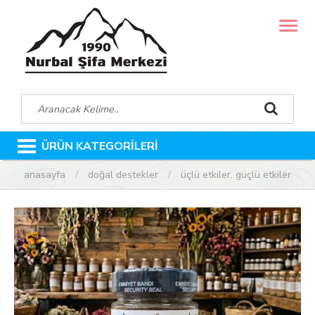
MENÜ
ÜRÜN KATEGORİLERİ
anasayfa
doğal destekler
üçlü etkiler, güçlü etkiler