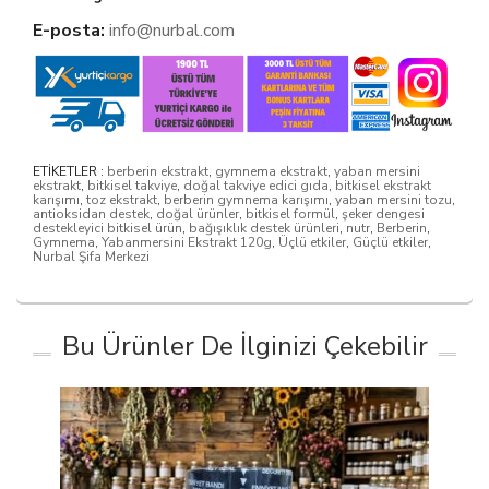
E-posta:
info@nurbal.com
ETİKETLER :
berberin ekstrakt
,
gymnema ekstrakt
,
yaban mersini
ekstrakt
,
bitkisel takviye
,
doğal takviye edici gıda
,
bitkisel ekstrakt
karışımı
,
toz ekstrakt
,
berberin gymnema karışımı
,
yaban mersini tozu
,
antioksidan destek
,
doğal ürünler
,
bitkisel formül
,
şeker dengesi
destekleyici bitkisel ürün
,
bağışıklık destek ürünleri
,
nutr
,
Berberin
,
Gymnema
,
Yabanmersini Ekstrakt 120g
,
Üçlü etkiler
,
Güçlü etkiler
,
Nurbal Şifa Merkezi
Bu Ürünler De İlginizi Çekebilir