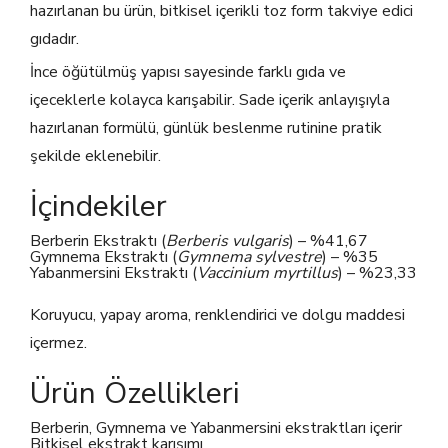
hazırlanan bu ürün, bitkisel içerikli toz form takviye edici
gıdadır.
İnce öğütülmüş yapısı sayesinde farklı gıda ve
içeceklerle kolayca karışabilir. Sade içerik anlayışıyla
hazırlanan formülü, günlük beslenme rutinine pratik
şekilde eklenebilir.
İçindekiler
Berberin Ekstraktı (
Berberis vulgaris
) – %41,67
Gymnema Ekstraktı (
Gymnema sylvestre
) – %35
Yabanmersini Ekstraktı (
Vaccinium myrtillus
) – %23,33
Koruyucu, yapay aroma, renklendirici ve dolgu maddesi
içermez.
Ürün Özellikleri
Berberin, Gymnema ve Yabanmersini ekstraktları içerir
Bitkisel ekstrakt karışımı