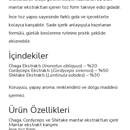
mantar ekstraktları içeren toz form takviye edici gıdadır.
İnce toz yapısı sayesinde farklı gıda ve içeceklerle
kolayca karışabilir. Sade içerik anlayışıyla hazırlanan
formülü, günlük beslenme rutinine pratik şekilde
eklenebilir.
İçindekiler
Chaga Ekstraktı (
Inonotus obliquus
) – %20
Cordyceps Ekstraktı (
Cordyceps sinensis
) – %50
Shiitake Ekstraktı (
Lentinula edodes
) – %30
Koruyucu, yapay aroma, renklendirici ve dolgu maddesi
içermez.
Ürün Özellikleri
Chaga, Cordyceps ve Shiitake mantar ekstraktları içerir
Mantar ekstrakt karışımı
İnce toz form