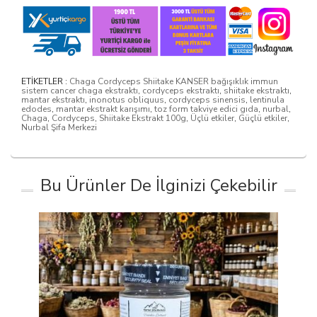
ETİKETLER :
Chaga Cordyceps Shiitake KANSER bağışıklık immun
sistem cancer chaga ekstraktı
,
cordyceps ekstraktı
,
shiitake ekstraktı
,
mantar ekstraktı
,
inonotus obliquus
,
cordyceps sinensis
,
lentinula
edodes
,
mantar ekstrakt karışımı
,
toz form takviye edici gıda
,
nurbal
,
Chaga
,
Cordyceps
,
Shiitake Ekstrakt 100g
,
Üçlü etkiler
,
Güçlü etkiler
,
Nurbal Şifa Merkezi
Bu Ürünler De İlginizi Çekebilir