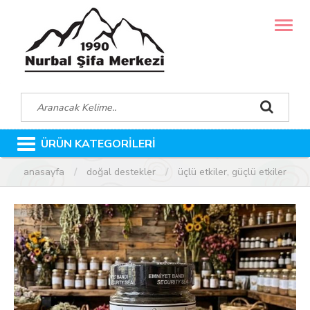
MENÜ
ÜRÜN KATEGORİLERİ
anasayfa
doğal destekler
üçlü etkiler, güçlü etkiler