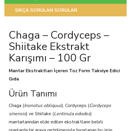
SIKÇA SORULAN SORULAR
Chaga – Cordyceps –
Shiitake Ekstrakt
Karışımı – 100 Gr
Mantar Ekstraktları İçeren Toz Form Takviye Edici
Gıda
Ürün Tanımı
Chaga (
Inonotus obliquus
), Cordyceps (
Cordyceps
sinensis
) ve Shiitake (
Lentinula edodes
)
mantarlarından elde edilen ekstraktların belirli
oranlarda bir araya getirilmesiyle hazırlanan bu ürün,