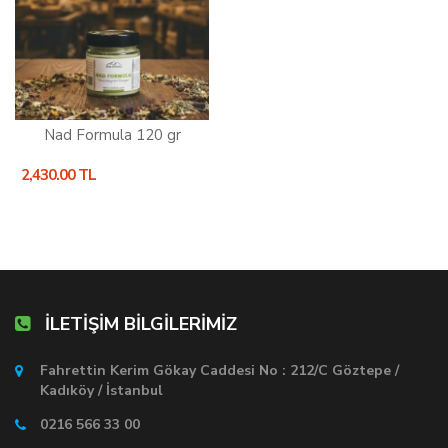
Nad Formula 120 gr
2,430.00 TL
İLETİŞİM BİLGİLERİMİZ
Fahrettin Kerim Gökay Caddesi No : 212/C Göztepe /
Kadıköy / İstanbul
0216 566 33 00