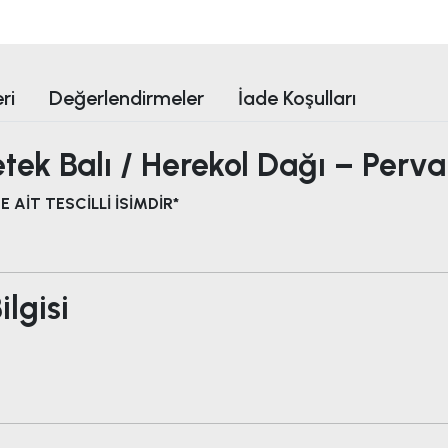
ri
Değerlendirmeler
İade Koşulları
ek Balı / Herekol Dağı – Perva
 AİT TESCİLLİ İSİMDİR*
lgisi