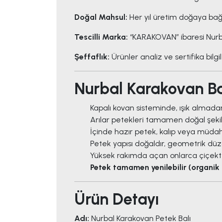
Doğal Mahsul:
Her yıl üretim doğaya bağl
Tescilli Marka:
“KARAKOVAN” ibaresi Nurbal
Şeffaflık:
Ürünler analiz ve sertifika bilgile
Nurbal Karakovan Ba
Kapalı kovan sisteminde, ışık almadan 
Arılar petekleri tamamen doğal şeki
İçinde hazır petek, kalıp veya müda
Petek yapısı doğaldır, geometrik d
Yüksek rakımda açan onlarca çiçekte
Petek tamamen yenilebilir (organi
Ürün Detayı
Adı:
Nurbal Karakovan Petek Balı