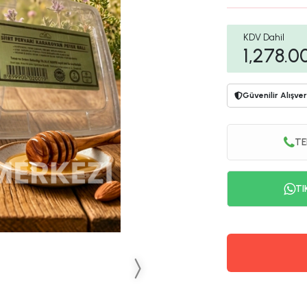
KDV Dahil
1,278.0
Güvenilir Alışver
TE
TI