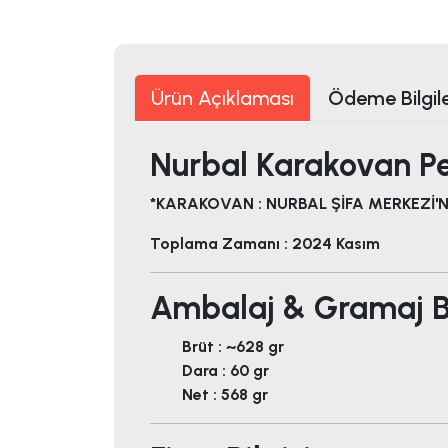
Ürün Açıklaması
Ödeme Bilgile
Nurbal Karakovan Pet
*KARAKOVAN : NURBAL ŞİFA MERKEZİ'NE
Toplama Zamanı : 2024 Kasım
Ambalaj & Gramaj Bi
Brüt : ~628 gr
Dara : 60 gr
Net : 568 gr