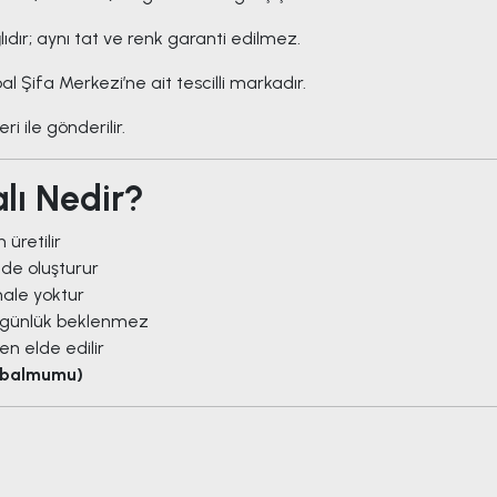
ıdır; aynı tat ve renk garanti edilmez.
 Şifa Merkezi’ne ait tescilli markadır.
ri ile gönderilir.
lı Nedir?
üretilir
lde oluşturur
hale yoktur
üzgünlük beklenmez
n elde edilir
k balmumu)