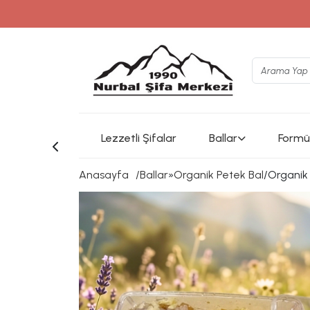
www.instagram.com/nurb
Lezzetli Şifalar
Ballar
Formül
Anasayfa
Ballar
»
Organik Petek Bal
/
Organik 