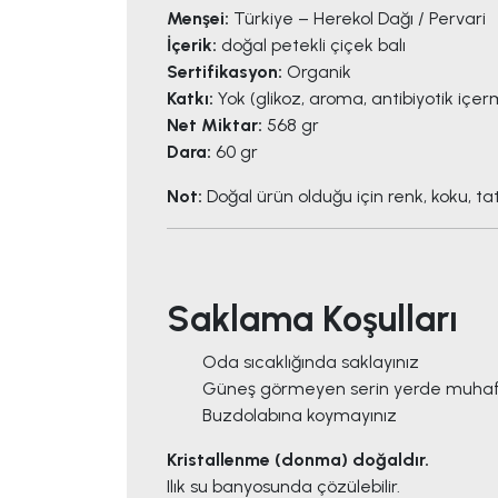
Menşei:
Türkiye – Herekol Dağı / Pervari
İçerik:
doğal petekli çiçek balı
Sertifikasyon:
Organik
Katkı:
Yok (glikoz, aroma, antibiyotik içe
Net Miktar:
568 gr
Dara:
60 gr
Not:
Doğal ürün olduğu için renk, koku, ta
Saklama Koşulları
Oda sıcaklığında saklayınız
Güneş görmeyen serin yerde muhaf
Buzdolabına koymayınız
Kristallenme (donma) doğaldır.
Ilık su banyosunda çözülebilir.