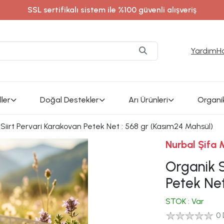
alsifamerkezi / instagram adresimizden en son güncel ürünl
Yardım
H
ler
Doğal Destekler
Arı Ürünleri
Organi
Siirt Pervari Karakovan Petek Net : 568 gr (Kasım24 Mahsül)
Nurbal Şifa 
Organik S
Petek Net
STOK : Var
0