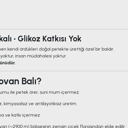
alı • Glikoz Katkısı Yok
n kendi ördükleri doğal petekte ürettiği özel bir baldır.
yoktur, insan müdahalesi yoktur.
rünüdür.
ovan Balı?
lmumu ile petek örer, suni mum içermez.
, kimyasalsız ve antibiyotiksiz üretim.
ma ve katkı içermez.
ari (~2900 m) bölgesinin zengin çiçek florasından elde edilir.