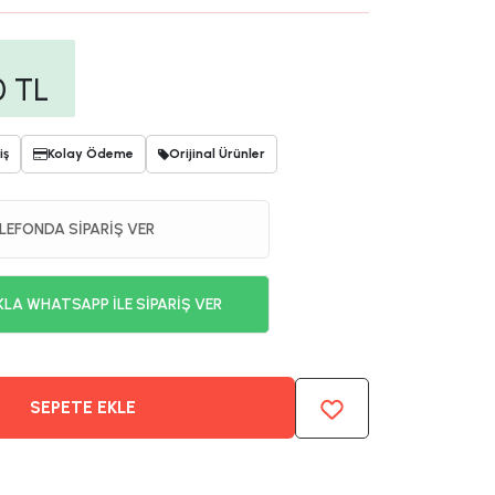
0
TL
iş
Kolay Ödeme
Orijinal Ürünler
LEFONDA SİPARİŞ VER
KLA WHATSAPP İLE SİPARİŞ VER
SEPETE EKLE