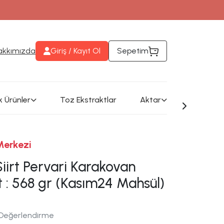
eri takip edebilirsiniz
akkımızda
Giriş / Kayıt Ol
Sepetim
k Ürünler
Toz Ekstraktlar
Aktar
Merkezi
iirt Pervari Karakovan
 : 568 gr (Kasım24 Mahsül)
 Değerlendirme