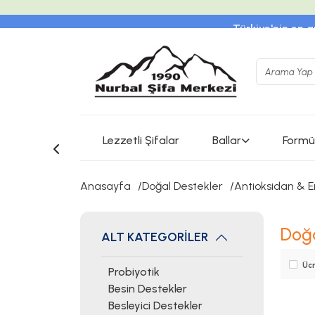
Türkiye'nin en g
www.instagram.com/nurb
Lezzetli Şifalar
Ballar
Formül
Anasayfa
Doğal Destekler
Antioksidan & E
Doğa
ALT KATEGORİLER
Ücr
Probiyotik
Besin Destekler
Besleyici Destekler