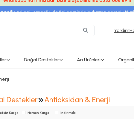
üvenilir orjinal, organik, doğal ürünlerin buluşma adresi ; Nu
SSL sertifikalı sistem ile %100 güvenli alışveriş
alsifamerkezi / instagram adresimizden en son güncel ürünl
Yardım
H
ler
Doğal Destekler
Arı Ürünleri
Organi
nerji
»
l Destekler
Antioksidan & Enerji
etsiz Kargo
Hemen Kargo
İndirimde