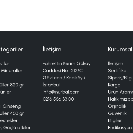
tegoriler
İletişim
Kurumsal
ktlar
Fahrettin Kerim Gökay
İletişim
 Mineraller
Caddesi No : 212/C
Sertifika
Göztepe / Kadıköy /
Sipariş/Bilgi
ller 820 gr
İstanbul
Kargo
rünler
info@nurbal.com
Ürün Aram
0216 566 33 00
Hakkımızd
zı Ginseng
Orjinallik
ller 400 gr
Güvenlik
Destekler
Bilgiler
r, Güçlü etkiler
Endikasyon