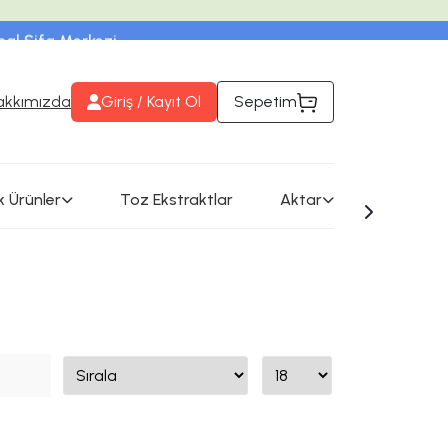
rbal Şifa Merkezi
eri takip edebilirsiniz
akkımızda
Giriş / Kayıt Ol
Sepetim
k Ürünler
Toz Ekstraktlar
Aktar