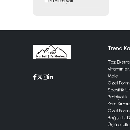
stokta yok
Trend Ka
Toz Ekstra
Vitaminler,
Male
Özel Formü
Spesifik Ü
Probiyotik
Kore Kırmı
Özel Formü
Bağışıklık 
Üçlü etkile