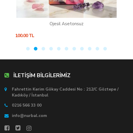
Ojesil Asetonsuz
100.00 TL
6
İLETİŞİM BİLGİLERİMİZ
Fahrettin Kerim Gökay Caddesi No : 212/C Göztepe /
Kadıköy / İstanbul
0216 566 33 00
info@nurbal.com