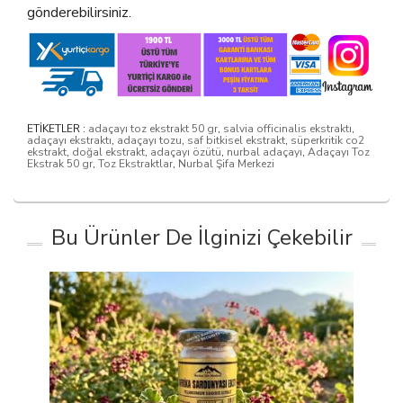
gönderebilirsiniz.
ETİKETLER :
adaçayı toz ekstrakt 50 gr
,
salvia officinalis ekstraktı
,
adaçayı ekstraktı
,
adaçayı tozu
,
saf bitkisel ekstrakt
,
süperkritik co2
ekstrakt
,
doğal ekstrakt
,
adaçayı özütü
,
nurbal adaçayı
,
Adaçayı Toz
Ekstrak 50 gr
,
Toz Ekstraktlar
,
Nurbal Şifa Merkezi
Bu Ürünler De İlginizi Çekebilir