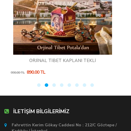
İBET KAPLANI TEKLİ
Lotus Erkek Macunu 
699.00 TL
800.00 TL
İLETİŞİM BİLGİLERİMİZ
Fahrettin Kerim Gökay Caddesi No : 212/C Göztepe /
Kadıköy / İstanbul