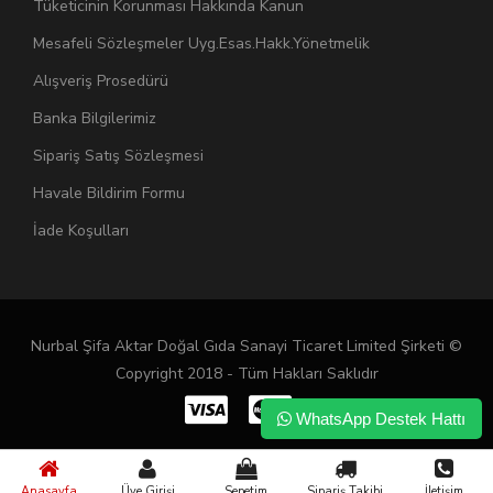
Tüketicinin Korunması Hakkında Kanun
Mesafeli Sözleşmeler Uyg.Esas.Hakk.Yönetmelik
Alışveriş Prosedürü
Banka Bilgilerimiz
Sipariş Satış Sözleşmesi
Havale Bildirim Formu
İade Koşulları
Nurbal Şifa Aktar Doğal Gıda Sanayi Ticaret Limited Şirketi ©
Copyright 2018 - Tüm Hakları Saklıdır
WhatsApp Destek Hattı
Anasayfa
Üye Girişi
Sepetim
Sipariş Takibi
İletişim