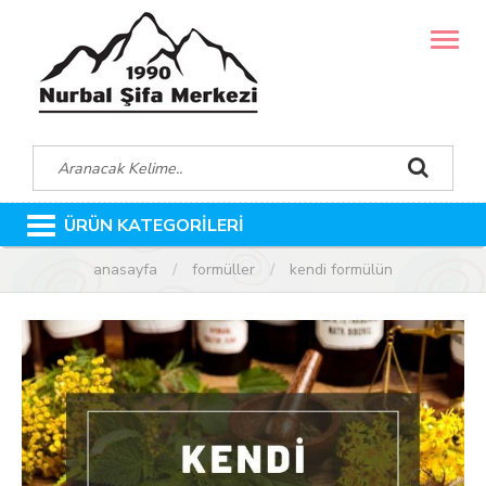
MENÜ
ÜRÜN KATEGORİLERİ
anasayfa
formüller
kendi formülün