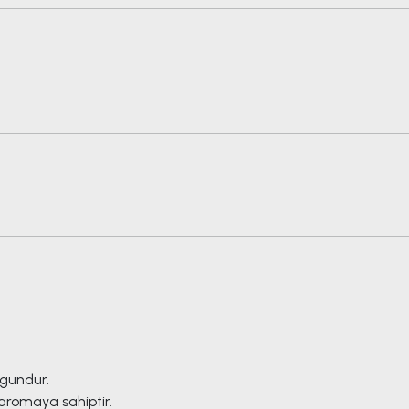
ygundur.
aromaya sahiptir.