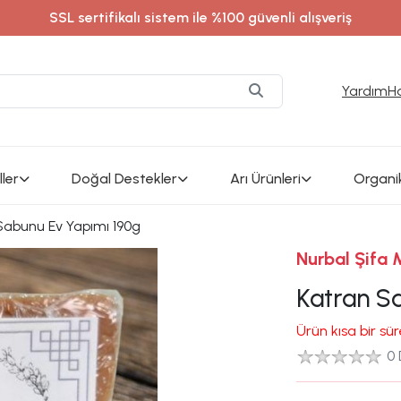
SSL sertifikalı sistem ile %100 güvenli alışveriş
alsifamerkezi / instagram adresimizden en son güncel ürünl
Yardım
H
ler
Doğal Destekler
Arı Ürünleri
Organi
Sabunu Ev Yapımı 190g
Nurbal Şifa 
Katran S
Ürün kısa bir sü
0