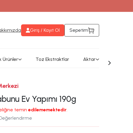
eri takip edebilirsiniz
akkımızda
Giriş / Kayıt Ol
Sepetim
k Ürünler
Toz Ekstraktlar
Aktar
Merkezi
abunu Ev Yapımı 190g
reliğine temin
edilememektedir
.
 Değerlendirme