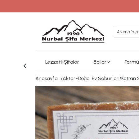
www.instagram.com/nurb
Lezzetli Şifalar
Ballar
Formül
Anasayfa
Aktar
»
Doğal Ev Sabunları
/
Katran 