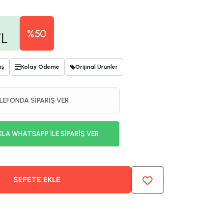
%50
L
iş
Kolay Ödeme
Orijinal Ürünler
LEFONDA SİPARİŞ VER
KLA WHATSAPP İLE SİPARİŞ VER
SEPETE EKLE