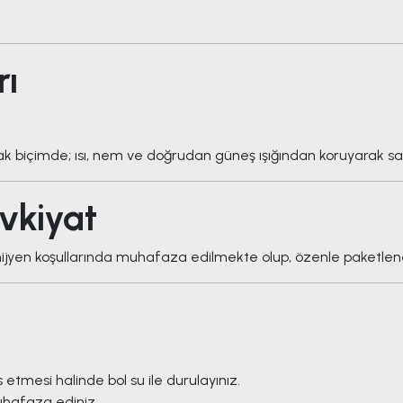
rı
k biçimde; ısı, nem ve doğrudan güneş ışığından koruyarak sak
vkiyat
ijyen koşullarında muhafaza edilmekte olup, özenle paketlene
etmesi halinde bol su ile durulayınız.
hafaza ediniz.