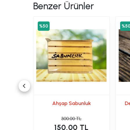
Benzer Ürünler
%50
%5
bunu Ev
Ahşap Sabunluk
D
g
300.00 TL
TL
150.00 TL