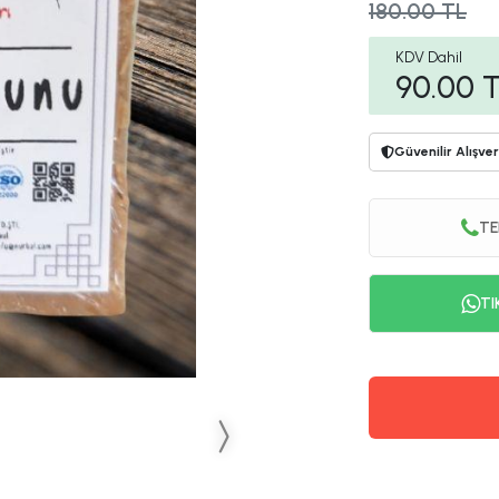
180.00 TL
KDV Dahil
90.00
T
Güvenilir Alışver
TE
TI