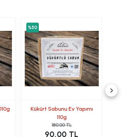
%50
%50
110g
Kükürt Sabunu Ev Yapımı
Lavanta
110g
180.00 TL
90.00 TL
9