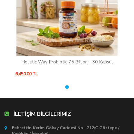
Holistic Way Probiotic 75 Billion – 30 Kapsül
6,450.00 TL
İLETİŞİM BİLGİLERİMİZ
Fahrettin Kerim Gökay Caddesi No : 212/C Göztepe /
Kadıköy / İstanbul