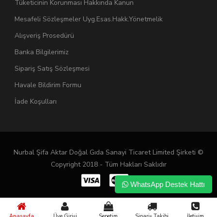
Tüketicinin Korunması Hakkında Kanun
Mesafeli Sözleşmeler Uyg.Esas.Hakk.Yönetmelik
Alışveriş Prosedürü
Banka Bilgilerimiz
Sipariş Satış Sözleşmesi
Havale Bildirim Formu
İade Koşulları
Nurbal Şifa Aktar Doğal Gıda Sanayi Ticaret Limited Şirketi ©
Copyright 2018 - Tüm Hakları Saklıdır
WhatsApp Destek Hattı
Anasayfa
Üye Girişi
Sepetim
Sipariş Takibi
İletişim